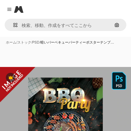
Magnific
Close menu
画像で
ホーム
/
ストック
/
PSD
/
暗いバーベキューパーティーポスターテンプ…
Premium