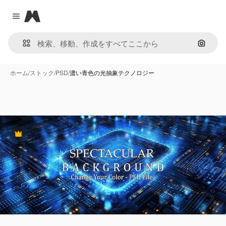
Magnific
Close menu
画像で
ホーム
/
ストック
/
PSD
/
濃い青色の光抽象テクノロジー
Premium