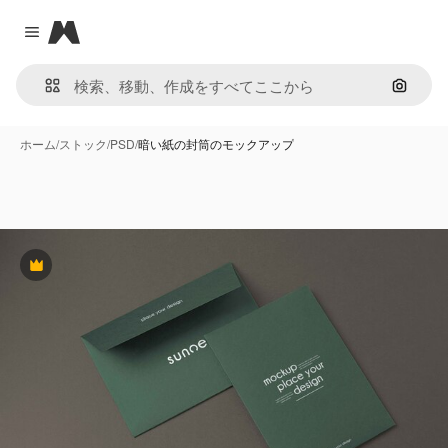
Magnific
Close menu
画像で
ホーム
/
ストック
/
PSD
/
暗い紙の封筒のモックアップ
Premium