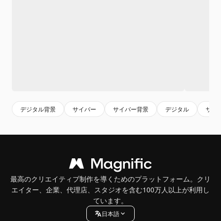
デジタル背景
サイバー
サイバー背景
デジタル
サイ
最高のクリエイティブ制作を導くためのプラットフォーム。クリ
エイター、企業、代理店、スタジオを含む100万人以上が利用し
ています。
日本語