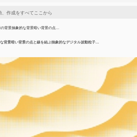
術の背景抽象的な背景暗い背景の点…
データ技術の背景抽象的な背景暗い背景の点と線を結ぶ抽象的なデジタル波動粒子抽象的なハーフトーンイラストの背景