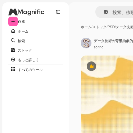
作成
ホーム
/
ストック
/
PSD
/
データ技
ホーム
検索
sofind
ストック
もっと詳しく
Premium
すべてのツール