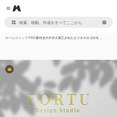
Magnific
Close menu
画像で
ホーム
/
ストック
/
PSD
/
影付きのデボス加工されたビジネスロゴのモ…
Premium