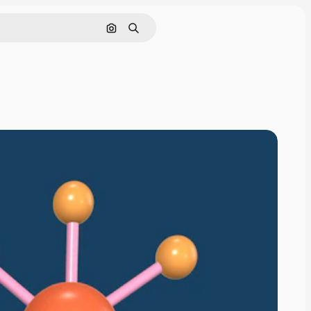
画像で検索
検索