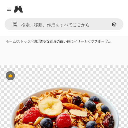
Magnific
Close menu
画像で
ホーム
/
ストック
/
PSD
/
透明な背景の白い鉢にベリーナッツフルーツ…
Premium