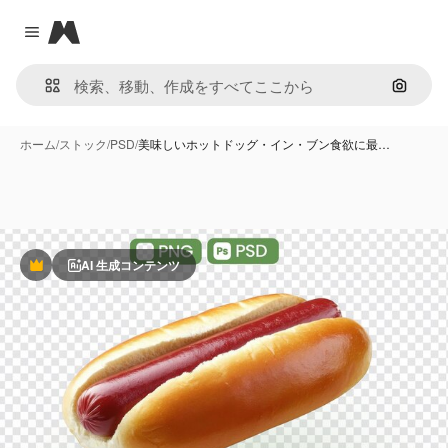
Magnific
Close menu
画像で
ホーム
/
ストック
/
PSD
/
美味しいホットドッグ・イン・ブン食欲に最…
AI 生成コンテンツ
Premium