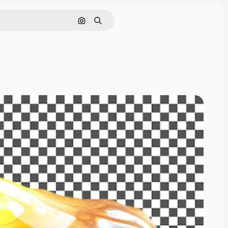
画像で検索
検索