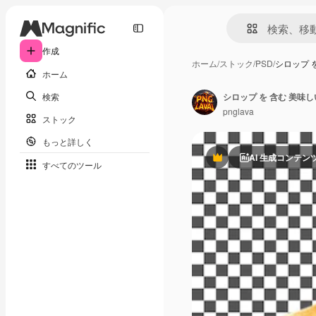
作成
ホーム
/
ストック
/
PSD
/
シロップ 
ホーム
検索
シロップ を 含む 美味
pnglava
ストック
もっと詳しく
AI 生成コンテン
Premium
すべてのツール