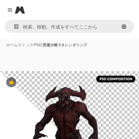
Magnific
Close menu
画像で
ホーム
/
ストック
/
PSD
/
悪魔分離 3 d レンダリング
Premium