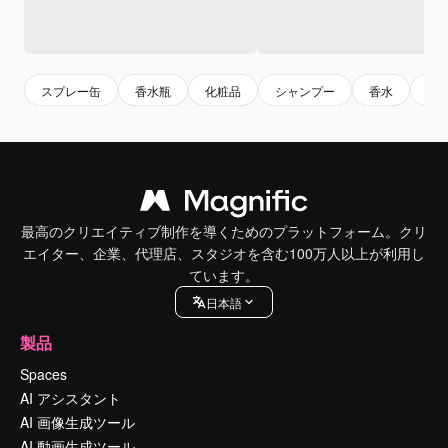
スプレー缶
香水瓶
化粧品
シャンプー
香水
ボ
最高のクリエイティブ制作を導くためのプラットフォーム。クリ
エイター、企業、代理店、スタジオを含む100万人以上が利用し
ています。
日本語
製品
Spaces
AI アシスタント
AI 画像生成ツール
AI 動画生成ツール