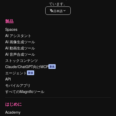
ています。
日本語
製品
Spaces
AI アシスタント
AI 画像生成ツール
AI 動画生成ツール
AI 音声合成ツール
ストックコンテンツ
Claude/ChatGPT向けMCP
新規
エージェント
新規
API
モバイルアプリ
すべてのMagnificツール
はじめに
Academy