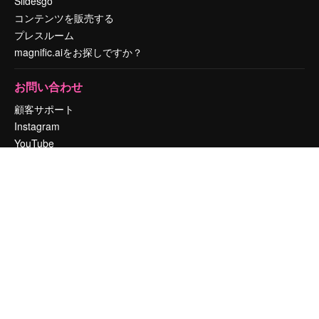
Slidesgo
コンテンツを販売する
プレスルーム
magnific.aiをお探しですか？
お問い合わせ
顧客サポート
Instagram
YouTube
LinkedIn
TikTok
Discord
X
Reddit
Copyright © 2010-
2026
Freepik Company S.L.U.
無断複写・転載を禁じま
す
.