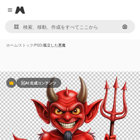
Magnific
Close menu
画像で
ホーム
/
ストック
/
PSD
/
孤立した悪魔
AI 生成コンテンツ
Premium