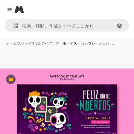
Magnific
Close menu
画像で
ホーム
/
ストック
/
PSD
/
デイア・デ・モーデス・セレブレーション …
Premium