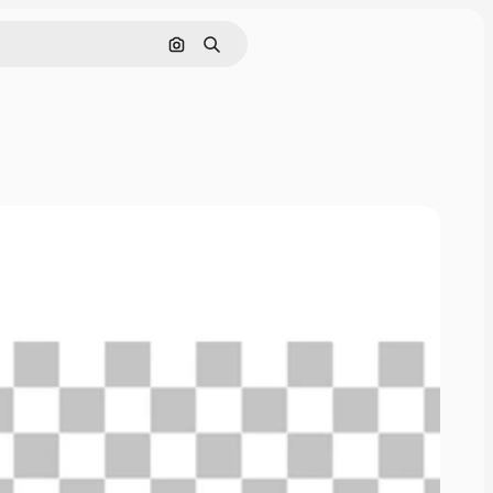
画像で検索
検索