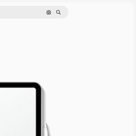
画像で検索
検索