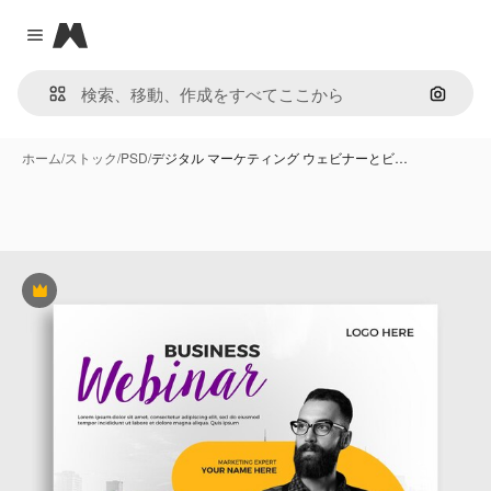
Magnific
Close menu
画像で
ホーム
/
ストック
/
PSD
/
デジタル マーケティング ウェビナーとビ…
Premium