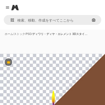
Magnific
Close menu
画像で
ホーム
/
ストック
/
PSD
/
ディワリ・ディヤ・エレメント 3Dスタイ…
Premium