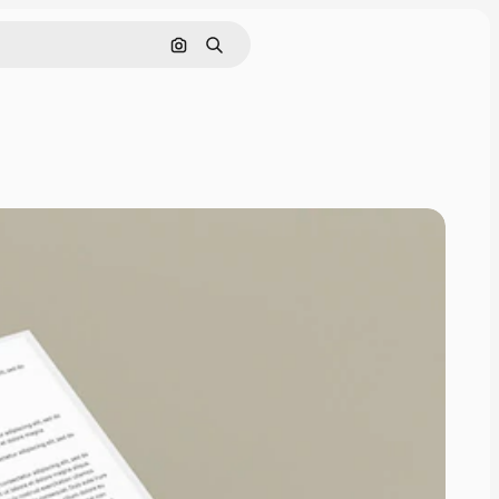
画像で検索
検索