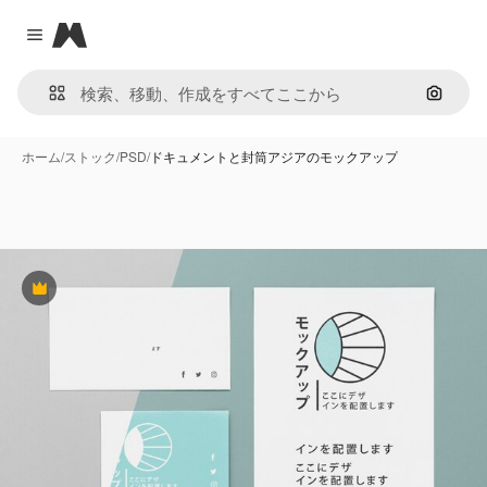
Magnific
Close menu
画像で
ホーム
/
ストック
/
PSD
/
ドキュメントと封筒アジアのモックアップ
Premium