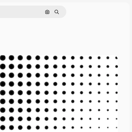
画像で検索
検索