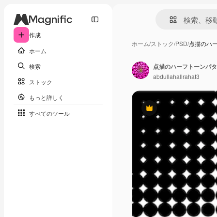
作成
ホーム
/
ストック
/
PSD
/
点描のハ
ホーム
検索
点描のハーフトーンパタ
abdullahallrahat3
ストック
もっと詳しく
Premium
すべてのツール