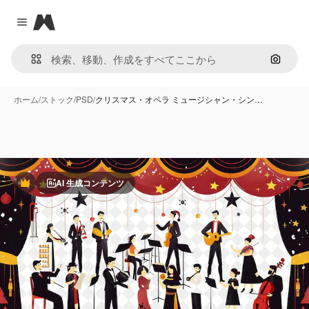
Magnific
Close menu
画像で
ホーム
/
ストック
/
PSD
/
クリスマス・オペラ ミュージシャン・シン…
AI 生成コンテンツ
Premium