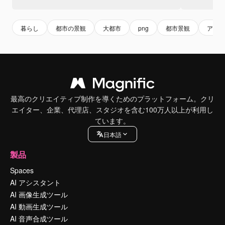
暮らし
都市の景観
大都市
png
都市景観
アーバ
最高のクリエイティブ制作を導くためのプラットフォーム。クリ
エイター、企業、代理店、スタジオを含む100万人以上が利用し
ています。
日本語
製品
Spaces
AI アシスタント
AI 画像生成ツール
AI 動画生成ツール
AI 音声合成ツール