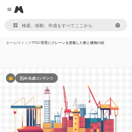
Magnific
Close menu
画像で
ホーム
/
ストック
/
PSD
/
背景にクレーンを搭載した船と建物の絵
AI 生成コンテンツ
Premium