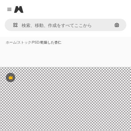
Magnific
Close menu
画像で
ホーム
/
ストック
/
PSD
/
乾燥した杏仁
Premium