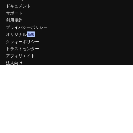
ドキュメント
サポート
利用規約
プライバシーポリシー
オリジナル
新規
クッキーポリシー
トラストセンター
アフィリエイト
法人向け
運営
料金
会社概要
Reviews
採用情報
検索トレンド
ブログ
イベント