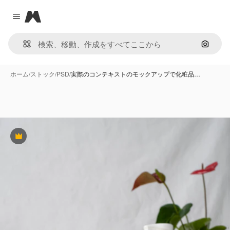
Magnific
Close menu
画像で
ホーム
/
ストック
/
PSD
/
実際のコンテキストのモックアップで化粧品…
Premium