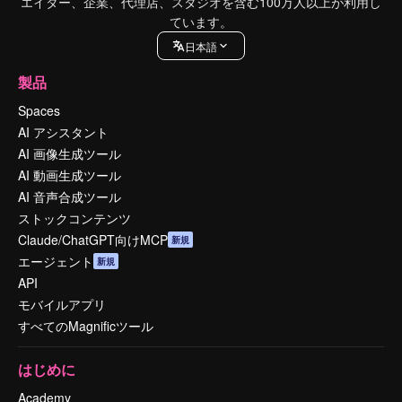
エイター、企業、代理店、スタジオを含む100万人以上が利用し
ています。
日本語
製品
Spaces
AI アシスタント
AI 画像生成ツール
AI 動画生成ツール
AI 音声合成ツール
ストックコンテンツ
Claude/ChatGPT向けMCP
新規
エージェント
新規
API
モバイルアプリ
すべてのMagnificツール
はじめに
Academy