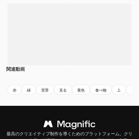
関連動画
Premium
Premium
Premium
Premium
AIによっ
赤
緑
背景
見る
黄色
食べ物
上
オリ
最高のクリエイティブ制作を導くためのプラットフォーム。クリ