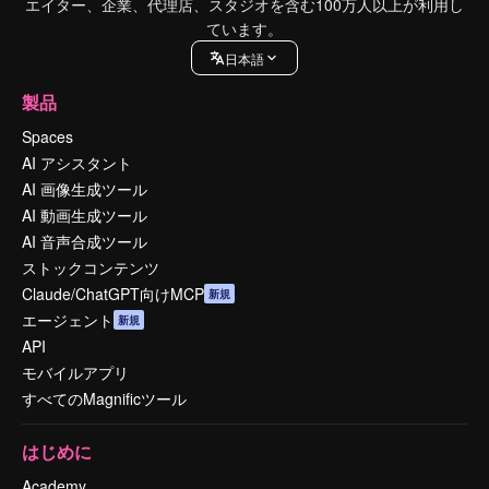
エイター、企業、代理店、スタジオを含む100万人以上が利用し
ています。
日本語
製品
Spaces
AI アシスタント
AI 画像生成ツール
AI 動画生成ツール
AI 音声合成ツール
ストックコンテンツ
Claude/ChatGPT向けMCP
新規
エージェント
新規
API
モバイルアプリ
すべてのMagnificツール
はじめに
Academy