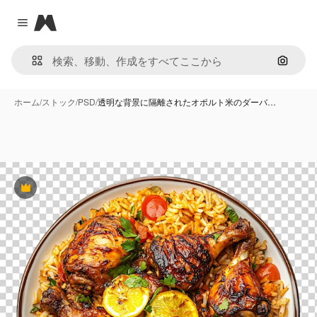
Magnific
Close menu
画像で
ホーム
/
ストック
/
PSD
/
透明な背景に隔離されたオポルト米のダーバ…
Premium