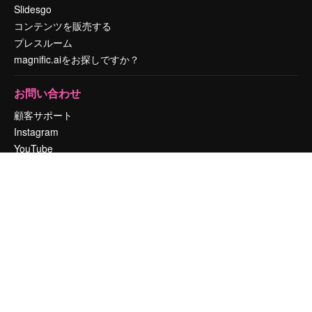
Slidesgo
コンテンツを販売する
プレスルーム
magnific.aiをお探しですか？
お問い合わせ
顧客サポート
Instagram
YouTube
LinkedIn
TikTok
Discord
X
Reddit
Copyright © 2010-
2026
Freepik Company S.L.U.
無断複写・転載を禁じま
す
.