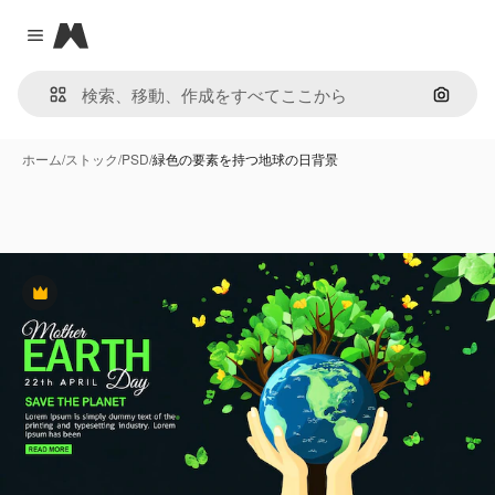
Magnific
Close menu
画像で
ホーム
/
ストック
/
PSD
/
緑色の要素を持つ地球の日背景
Premium