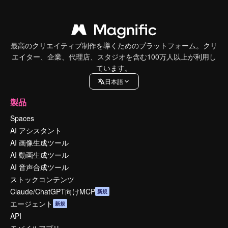
最高のクリエイティブ制作を導くためのプラットフォーム。クリ
エイター、企業、代理店、スタジオを含む100万人以上が利用し
ています。
日本語
製品
Spaces
AI アシスタント
AI 画像生成ツール
AI 動画生成ツール
AI 音声合成ツール
ストックコンテンツ
Claude/ChatGPT向けMCP
新規
エージェント
新規
API
モバイルアプリ