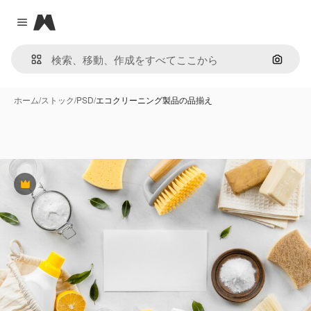
Magnific
Close menu
画像で
ホーム
/
ストック
/
PSD
/
エコクリーニング製品の品揃え
Premium