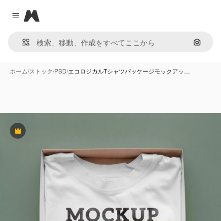
Magnific
Close menu
画像で
ホーム
/
ストック
/
PSD
/
エコロジカルTシャツパッケージモックアッ…
Premium