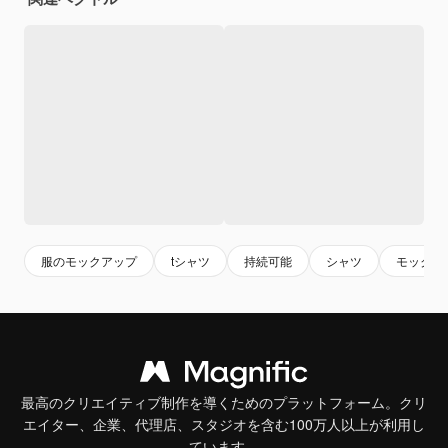
服のモックアップ
tシャツ
持続可能
シャツ
モックア
最高のクリエイティブ制作を導くためのプラットフォーム。クリ
エイター、企業、代理店、スタジオを含む100万人以上が利用し
ています。