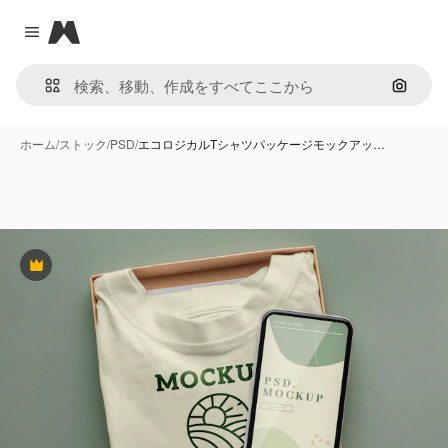
Magnific
Close menu
画像で
ホーム
/
ストック
/
PSD
/
エコロジカルTシャツパッケージモックアッ…
Premium