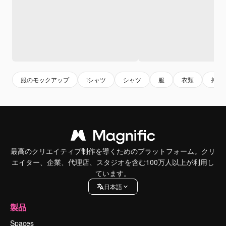
服のモックアップ
tシャツ
シャツ
服
衣類
持続
最高のクリエイティブ制作を導くためのプラットフォーム。クリ
エイター、企業、代理店、スタジオを含む100万人以上が利用し
ています。
日本語
製品
Spaces