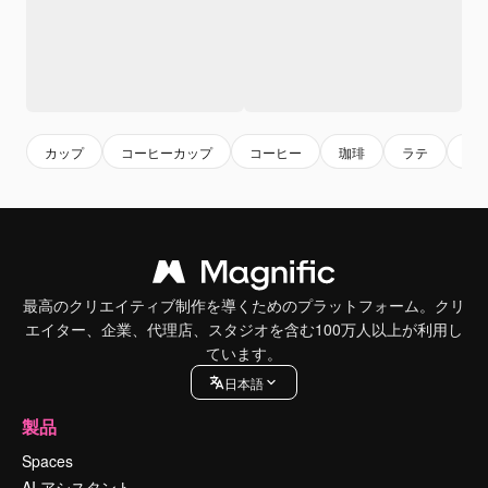
カップ
コーヒーカップ
コーヒー
珈琲
ラテ
ロ
最高のクリエイティブ制作を導くためのプラットフォーム。クリ
エイター、企業、代理店、スタジオを含む100万人以上が利用し
ています。
日本語
製品
Spaces
AI アシスタント