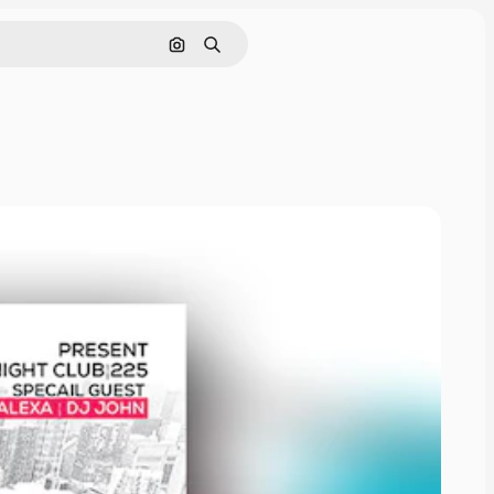
画像で検索
検索