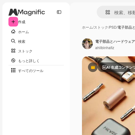
作成
ホーム
/
ストック
/
PSD
/
電子部品
ホーム
検索
電子部品とハードウェア
ahilbinhafiz
ストック
もっと詳しく
AI 生成コンテン
Premium
すべてのツール