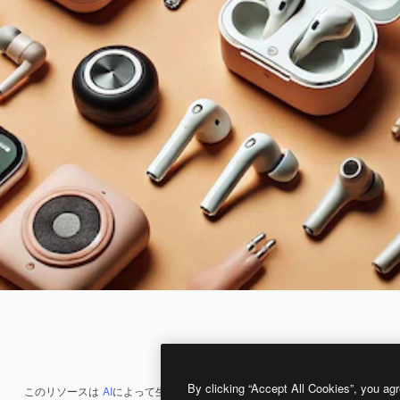
By clicking “Accept All Cookies”, you agr
このリソースは
AI
によって生成されたものです。
AI画像生成ツール
を使うと