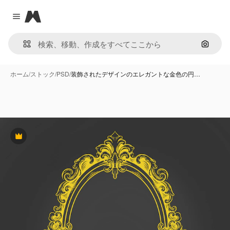
Magnific
Close menu
画像で
ホーム
/
ストック
/
PSD
/
装飾されたデザインのエレガントな金色の円…
Premium