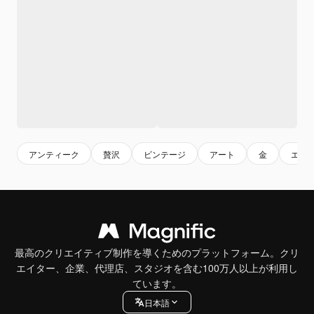
アンティーク
贅沢
ビンテージ
アート
金
エレ
最高のクリエイティブ制作を導くためのプラットフォーム。クリ
エイター、企業、代理店、スタジオを含む100万人以上が利用し
ています。
日本語