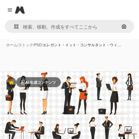
Magnific
Close menu
画像で
ホーム
/
ストック
/
PSD
/
エレガント・イット・コンサルタント・ウィ…
AI 生成コンテンツ
Premium