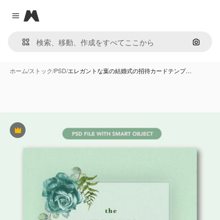
Magnific
Close menu
画像で
ホーム
/
ストック
/
PSD
/
エレガントな葉の結婚式の招待カードテンプ…
Premium