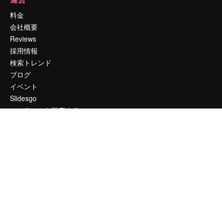
料金
会社概要
Reviews
採用情報
検索トレンド
ブログ
イベント
Slidesgo
コンテンツを販売する
プレスルーム
magnific.aiをお探しですか？
お問い合わせ
顧客サポート
Instagram
YouTube
LinkedIn
TikTok