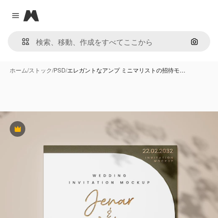
Magnific
Close menu
画像で
ホーム
/
ストック
/
PSD
/
エレガントなアンプ ミニマリストの招待モ…
Premium