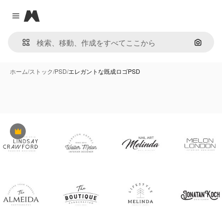
Magnific
Close menu
画像で
ホーム
/
ストック
/
PSD
/
エレガントな既成ロゴPSD
Premium