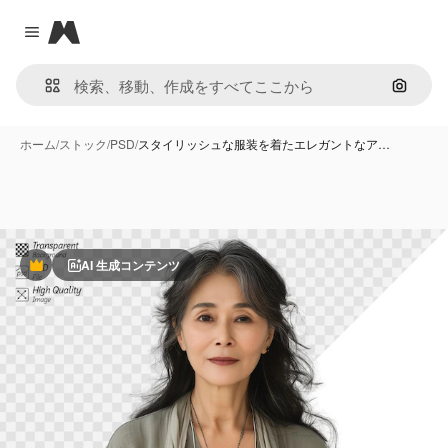
Magnific
Close menu
画像で
ホーム
/
ストック
/
PSD
/
スタイリッシュな服装を着たエレガントなア…
AI 生成コンテンツ
Premium