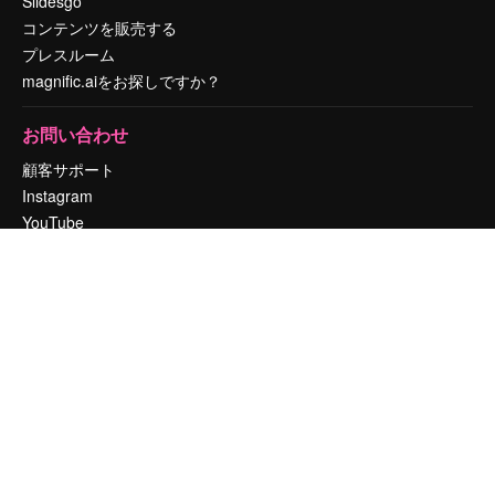
Slidesgo
コンテンツを販売する
プレスルーム
magnific.aiをお探しですか？
お問い合わせ
顧客サポート
Instagram
YouTube
LinkedIn
TikTok
Discord
X
Reddit
Copyright © 2010-
2026
Freepik Company S.L.U.
無断複写・転載を禁じま
す
.