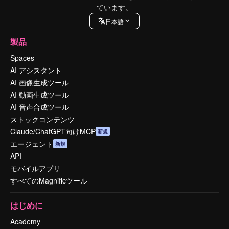
ています。
日本語
製品
Spaces
AI アシスタント
AI 画像生成ツール
AI 動画生成ツール
AI 音声合成ツール
ストックコンテンツ
Claude/ChatGPT向けMCP
新規
エージェント
新規
API
モバイルアプリ
すべてのMagnificツール
はじめに
Academy