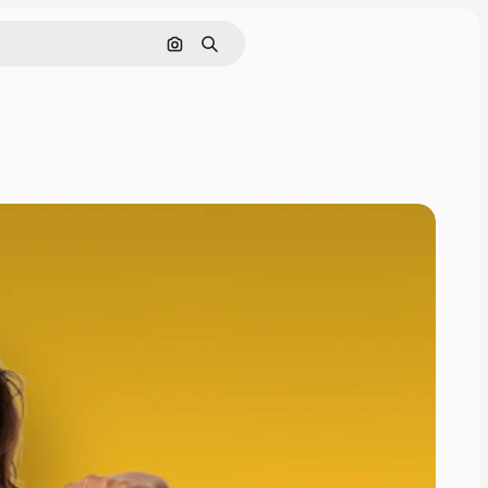
画像で検索
検索