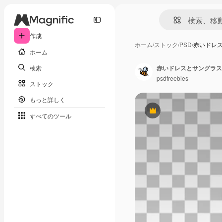
作成
ホーム
/
ストック
/
PSD
/
赤いドレ
ホーム
検索
赤いドレスとサングラス
psdfreebies
ストック
もっと詳しく
Premium
すべてのツール