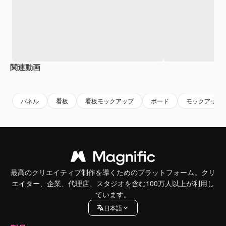
関連動画
Premium
Premium
AIによって生成されました。
Premium
Premium
パネル
看板
看板モックアップ
ボード
モックアップ
最高のクリエイティブ制作を導くためのプラットフォーム。クリ
エイター、企業、代理店、スタジオを含む100万人以上が利用し
ています。
日本語