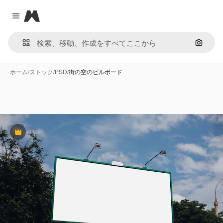
Magnific
Close menu
画像で
ホーム
/
ストック
/
PSD
/
街の空のビルボード
Premium