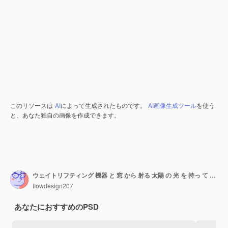
このリソースは
AI
によって生成されたものです。
AI画像生成ツール
を使う
と、あなた独自の画像を作成できます。
ウェイトリフティング 機器 と 窓 から 射る 太陽 の 光 を 持っ て いる 空の ジム
flowdesign207
あなたにおすすめのPSD