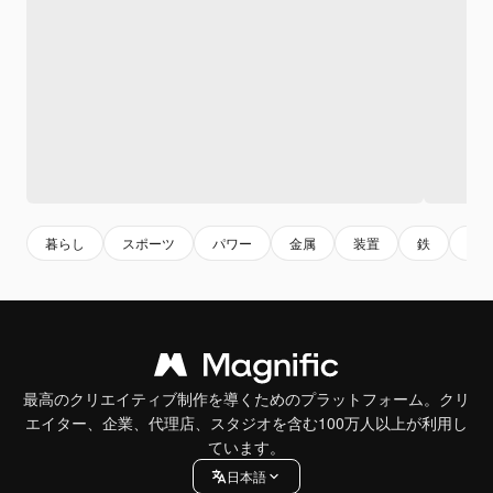
暮らし
スポーツ
パワー
金属
装置
鉄
ト
最高のクリエイティブ制作を導くためのプラットフォーム。クリ
エイター、企業、代理店、スタジオを含む100万人以上が利用し
ています。
日本語