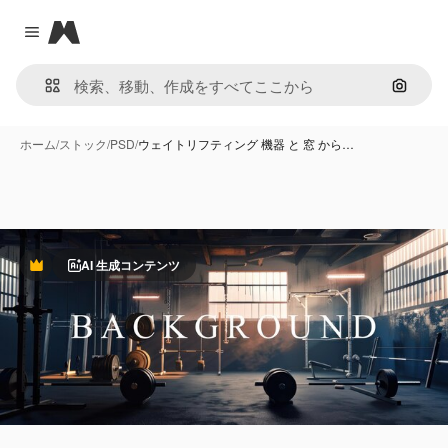
Magnific
Close menu
画像で
ホーム
/
ストック
/
PSD
/
ウェイトリフティング 機器 と 窓 から…
AI 生成コンテンツ
Premium