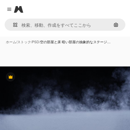
Magnific
Close menu
画像で
ホーム
/
ストック
/
PSD
/
空の部屋と床 暗い部屋の抽象的なステージ…
Premium