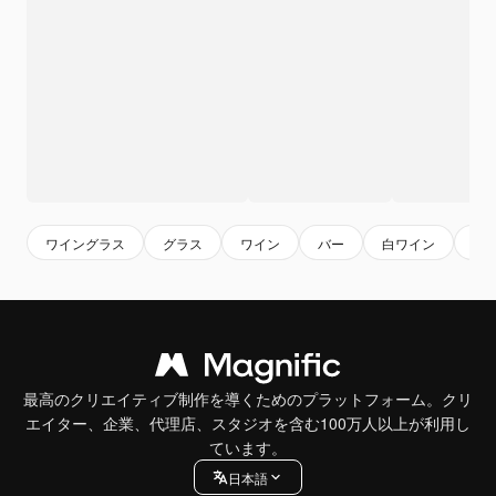
ワイングラス
グラス
ワイン
バー
白ワイン
ア
最高のクリエイティブ制作を導くためのプラットフォーム。クリ
エイター、企業、代理店、スタジオを含む100万人以上が利用し
ています。
日本語