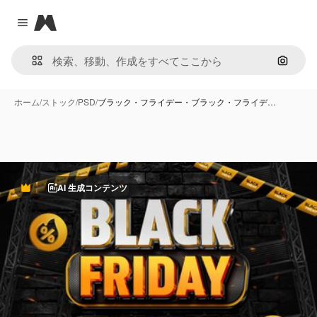
Magnific
Close menu
画像で
ホーム
/
ストック
/
PSD
/
ブラック・フライデー・ブラック・フライデ…
AI 生成コンテンツ
Premium