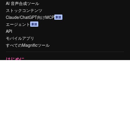
AI 音声合成ツール
ストックコンテンツ
Claude/ChatGPT向けMCP
新規
エージェント
新規
API
モバイルアプリ
すべてのMagnificツール
はじめに
Academy
ドキュメント
サポート
利用規約
プライバシーポリシー
オリジナル
新規
クッキーポリシー
トラストセンター
アフィリエイト