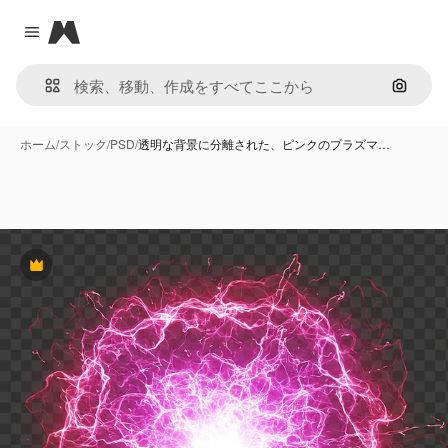
Magnific
Close menu
画像で
ホーム
/
ストック
/
PSD
/
透明な背景に分離された、ピンクのプラズマ…
Premium