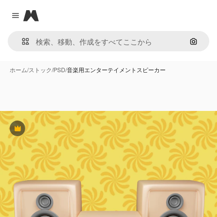
Magnific
Close menu
画像で
ホーム
/
ストック
/
PSD
/
音楽用エンターテイメントスピーカー
Premium