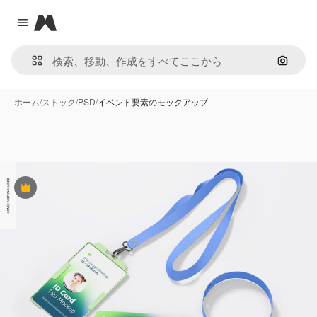
Magnific
Close menu
画像で
ホーム
/
ストック
/
PSD
/
イベント要素のモックアップ
Premium