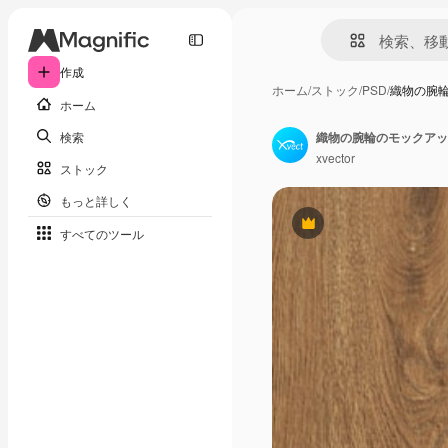
作成
ホーム
/
ストック
/
PSD
/
織物の腕
ホーム
検索
織物の腕輪のモックアッ
xvector
ストック
もっと詳しく
Premium
すべてのツール