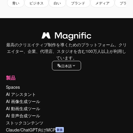
青い
ビジネス
白い
ブランド
メディア
プラッ
最高のクリエイティブ制作を導くためのプラットフォーム。クリ
エイター、企業、代理店、スタジオを含む100万人以上が利用し
ています。
日本語
製品
Spaces
AI アシスタント
AI 画像生成ツール
AI 動画生成ツール
AI 音声合成ツール
ストックコンテンツ
Claude/ChatGPT向けMCP
新規