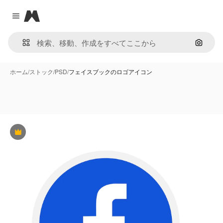
Magnific
Close menu
画像で
ホーム
/
ストック
/
PSD
/
フェイスブックのロゴアイコン
Premium